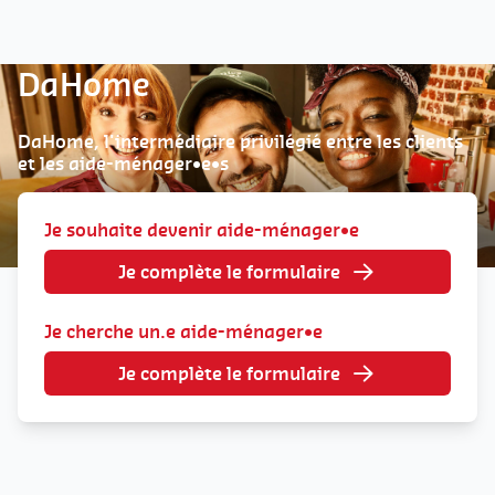
DaHome
DaHome, l'intermédiaire privilégié entre les clients
et les aide-ménager•e•s
Je souhaite devenir aide-ménager•e
Je complète le formulaire
Je cherche un.e aide-ménager•e
Je complète le formulaire