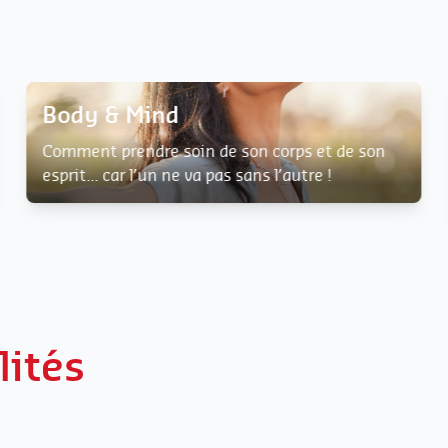
Body & Mind
Comment prendre soin de son corps et de son
esprit... car l’un ne va pas sans l’autre !
lités