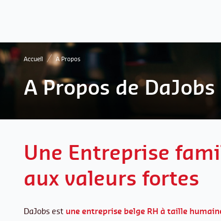
Accueil
A Propos
A Propos de DaJobs
Une Entreprise fami
aux valeurs fortes
DaJobs est
une entreprise belge RH à taille humaine