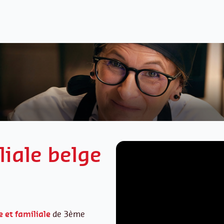
liale belge
 et familiale
de 3ème