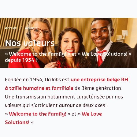
Accueil
Valeurs
Nos valeurs
« Welcome to the Family! » et « We Love Solutions! »
depuis 1954 !
Fondée en 1954, DaJobs est
une entreprise belge RH
à taille humaine et familiale
de 3ème génération.
Une transmission notamment caractérisée par nos
valeurs qui s’articulent autour de deux axes :
«
Welcome to the Family!
» et «
We Love
Solutions!
».