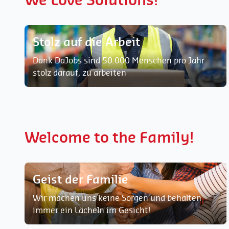
Stolz auf die Arbeit
Dank DaJobs sind 50.000 Menschen pro Jahr
stolz darauf, zu arbeiten
Welcome to the Family!
Geist der Familie
Wir machen uns keine Sorgen und behalten
immer ein Lächeln im Gesicht!