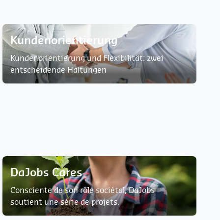
Kundenorientierung
Kundenorientierung und Flexibilität: zwei
entscheidende Haltungen
DaJobs Cares
Consciente de son rôle sociétal, DaJobs
soutient une série de projets.