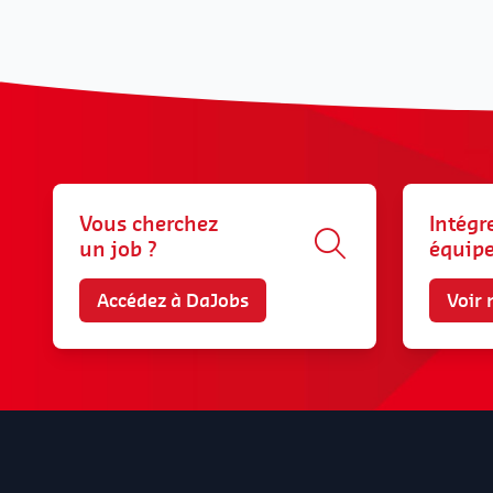
Vous cherchez
Intégr
un job ?
équip
Accédez à DaJobs
Voir 