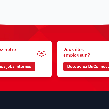
ez notre
Vous êtes
e
employeur ?
nos jobs internes
Découvrez DaConnect