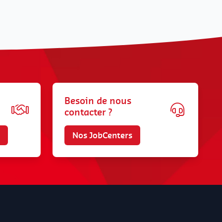
Besoin de nous
contacter ?
Nos JobCenters