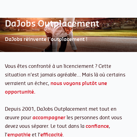
DaJobs Outplacement
DaJobs réinvente l’outplacement !
Vous êtes confronté à un licenciement ? Cette
situation n’est jamais agréable… Mais là où certains
verraient un échec,
nous voyons plutôt une
opportunité.
Depuis 2001, DaJobs Outplacement met tout en
œuvre pour
accompagner
les personnes dont vous
devez vous séparer. Le tout dans la
confiance
,
l’
empathie
et l’
efficacité
.