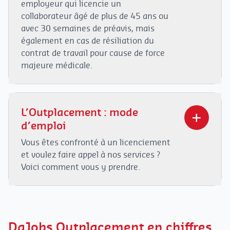
employeur qui licencie un
collaborateur âgé de plus de 45 ans ou
avec 30 semaines de préavis, mais
également en cas de résiliation du
contrat de travail pour cause de force
majeure médicale.
Plus d’info ici
L’Outplacement : mode
d’emploi
Vous êtes confronté à un licenciement
et voulez faire appel à nos services ?
Voici comment vous y prendre.
Prenez contact
avec DaJobs Outplacement
via
02/891 30 11
DaJobs Outplacement en chiffres
ou
outplacement@dajobs.be