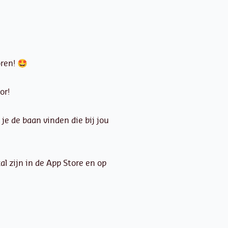
oren! 🤩
or!
e de baan vinden die bij jou
l zijn in de App Store en op