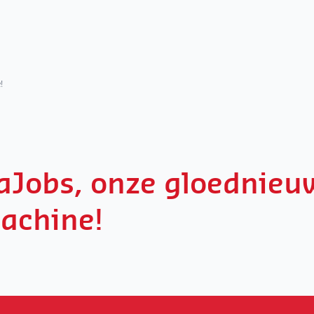
!
aJobs, onze gloednieu
achine!