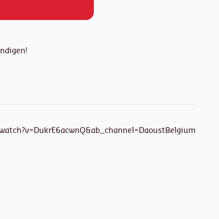
ondigen!
/watch?v=DukrE6acwnQ&ab_channel=DaoustBelgium