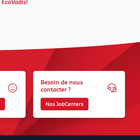
EcoVadis!
Besoin de nous
contacter ?
Nos JobCenters