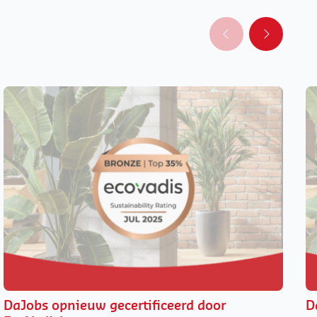
DaJobs opnieuw gecertificeerd door
D