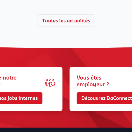
Toutes les actualités
e notre
Vous êtes
e
employeur ?
nos jobs internes
Découvrez DaConnect