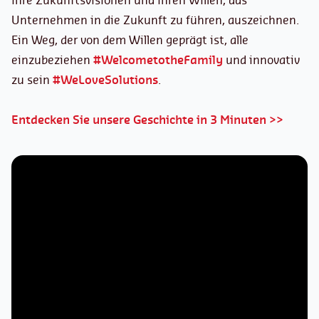
ihre Zukunftsvisionen und ihren Willen, das
Unternehmen in die Zukunft zu führen, auszeichnen.
Ein Weg, der von dem Willen geprägt ist, alle
einzubeziehen
#WelcometotheFamily
und innovativ
zu sein
#WeLoveSolutions
.
Entdecken Sie unsere Geschichte in 3 Minuten >>