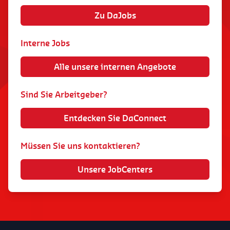
Zu DaJobs
Interne Jobs
Alle unsere internen Angebote
Sind Sie Arbeitgeber?
Entdecken Sie DaConnect
Müssen Sie uns kontaktieren?
Unsere JobCenters