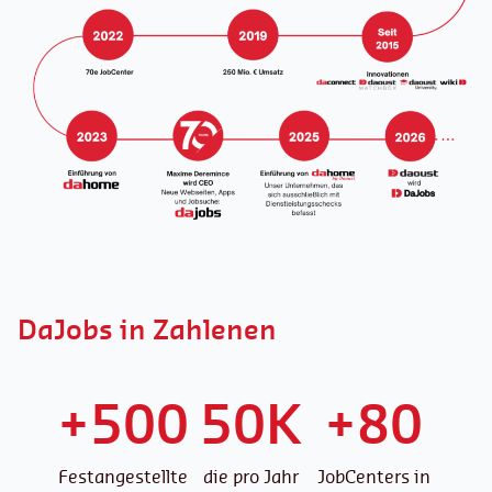
DaJobs in Zahlenen
+500
50K
+80
Festangestellte
die pro Jahr
JobCenters in