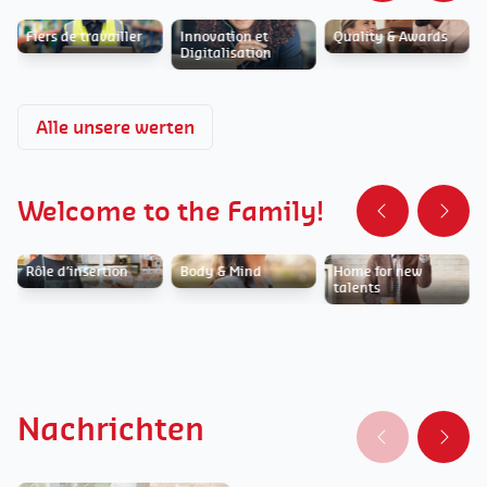
Fiers de travailler
Innovation et
Quality & Awards
Digitalisation
Alle unsere werten
Welcome to the Family!
Rôle d’insertion
Body & Mind
Home for new
talents
Nachrichten