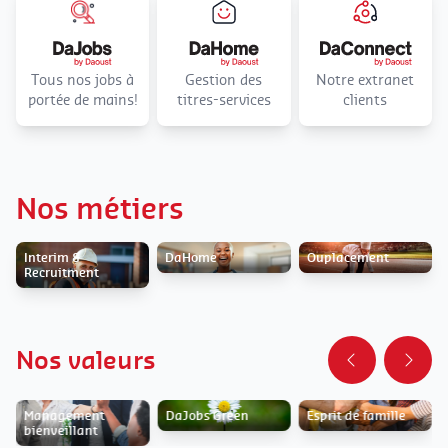
Tous nos jobs à
Gestion des
Notre extranet
portée de mains!
titres-services
clients
Nos métiers
Interim &
DaHome
Ouplacement
Recruitment
Nos valeurs
Management
DaJobs Green
Esprit de famille
bienveillant